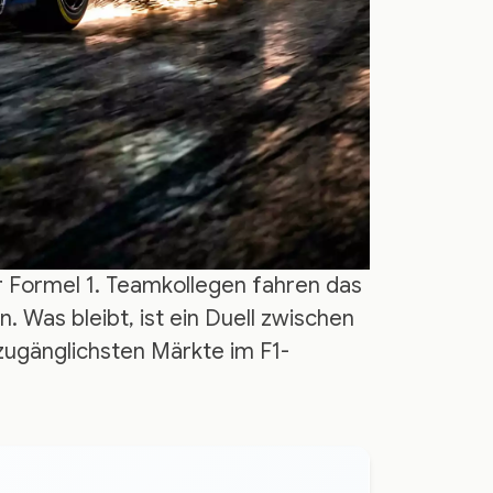
r Formel 1. Teamkollegen fahren das
Was bleibt, ist ein Duell zwischen
ugänglichsten Märkte im F1-