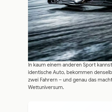
In kaum einem anderen Sport kannst 
identische Auto, bekommen denselben
zwei Fahrern – und genau das macht
Wettuniversum.