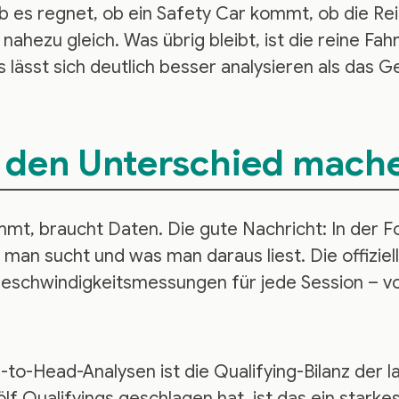
es regnet, ob ein Safety Car kommt, ob die Reif
nahezu gleich. Was übrig bleibt, ist die reine Fahr
lässt sich deutlich besser analysieren als das 
e den Unterschied mach
, braucht Daten. Die gute Nachricht: In der For
an sucht und was man daraus liest. Die offiziell
eschwindigkeitsmessungen für jede Session – vom
to-Head-Analysen ist die Qualifying-Bilanz der 
f Qualifyings geschlagen hat, ist das ein starkes 