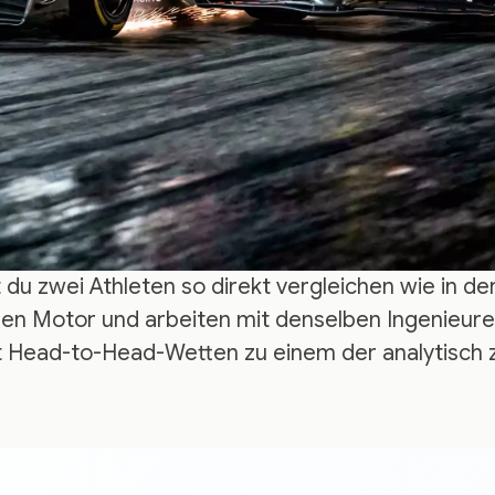
du zwei Athleten so direkt vergleichen wie in de
 Motor und arbeiten mit denselben Ingenieuren. 
 Head-to-Head-Wetten zu einem der analytisch z