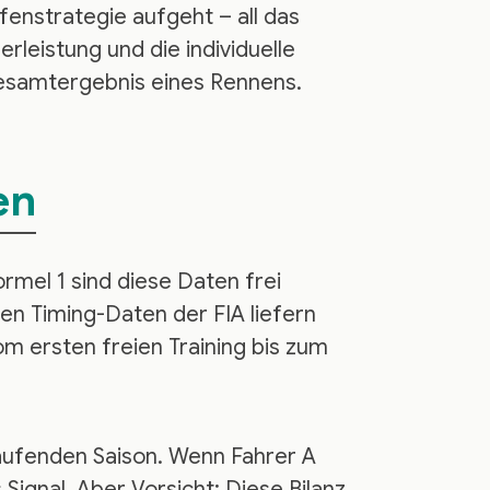
enstrategie aufgeht – all das
erleistung und die individuelle
Gesamtergebnis eines Rennens.
en
mel 1 sind diese Daten frei
en Timing-Daten der FIA liefern
 ersten freien Training bis zum
laufenden Saison. Wenn Fahrer A
Signal. Aber Vorsicht: Diese Bilanz