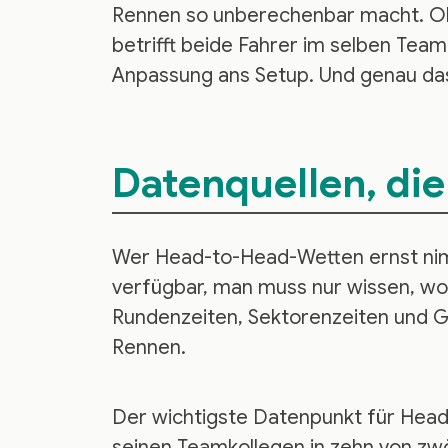
Rennen so unberechenbar macht. Ob 
betrifft beide Fahrer im selben Team 
Anpassung ans Setup. Und genau das 
Datenquellen, di
Wer Head-to-Head-Wetten ernst nimmt
verfügbar, man muss nur wissen, wo m
Rundenzeiten, Sektorenzeiten und G
Rennen.
Der wichtigste Datenpunkt für Head-
seinen Teamkollegen in zehn von zwöl