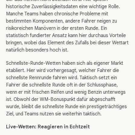
historische Zuverlässigkeitsdaten eine wichtige Rolle.
Manche Teams haben chronische Probleme mit
bestimmten Komponenten, andere Fahrer neigen zu
risikoreichen Manövern in der ersten Runde. Ein
statistisch fundierter Ansatz kann hier durchaus Vorteile
bringen, wobei das Element des Zufalls bei dieser Wettart
natürlich besonders hoch ist.
Schnellste-Runde-Wetten haben sich als eigener Markt
etabliert. Hier wird vorhergesagt, welcher Fahrer die
schnellste Rennrunde fahren wird. Taktisch setzt ein
Fahrer die schnellste Runde oft in der Schlussphase,
wenn er mit frischen Reifen und wenig Benzin unterwegs
ist. Obwohl der WM-Bonuspunkt dafür abgeschafft
wurde, bleibt die schnellste Runde ein prestigeträchtiges
Ziel, und Teams nutzen sie weiterhin taktisch.
Live-Wetten: Reagieren in Echtzeit