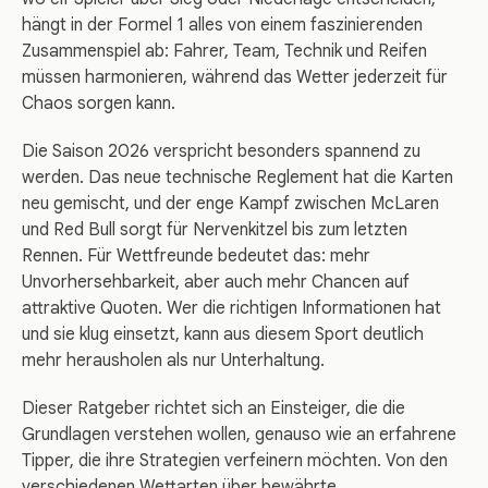
hängt in der Formel 1 alles von einem faszinierenden
Zusammenspiel ab: Fahrer, Team, Technik und Reifen
müssen harmonieren, während das Wetter jederzeit für
Chaos sorgen kann.
Die Saison 2026 verspricht besonders spannend zu
werden. Das neue technische Reglement hat die Karten
neu gemischt, und der enge Kampf zwischen McLaren
und Red Bull sorgt für Nervenkitzel bis zum letzten
Rennen. Für Wettfreunde bedeutet das: mehr
Unvorhersehbarkeit, aber auch mehr Chancen auf
attraktive Quoten. Wer die richtigen Informationen hat
und sie klug einsetzt, kann aus diesem Sport deutlich
mehr herausholen als nur Unterhaltung.
Dieser Ratgeber richtet sich an Einsteiger, die die
Grundlagen verstehen wollen, genauso wie an erfahrene
Tipper, die ihre Strategien verfeinern möchten. Von den
verschiedenen Wettarten über bewährte