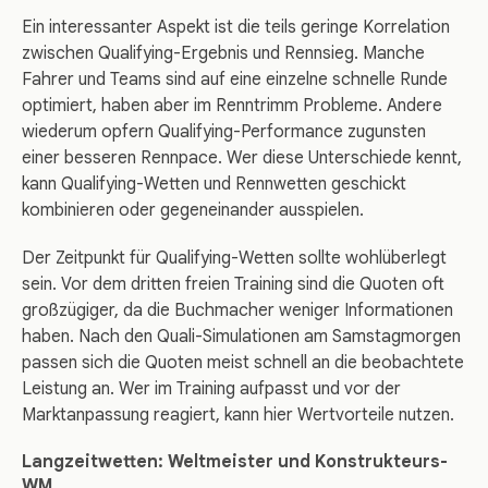
Ein interessanter Aspekt ist die teils geringe Korrelation
zwischen Qualifying-Ergebnis und Rennsieg. Manche
Fahrer und Teams sind auf eine einzelne schnelle Runde
optimiert, haben aber im Renntrimm Probleme. Andere
wiederum opfern Qualifying-Performance zugunsten
einer besseren Rennpace. Wer diese Unterschiede kennt,
kann Qualifying-Wetten und Rennwetten geschickt
kombinieren oder gegeneinander ausspielen.
Der Zeitpunkt für Qualifying-Wetten sollte wohlüberlegt
sein. Vor dem dritten freien Training sind die Quoten oft
großzügiger, da die Buchmacher weniger Informationen
haben. Nach den Quali-Simulationen am Samstagmorgen
passen sich die Quoten meist schnell an die beobachtete
Leistung an. Wer im Training aufpasst und vor der
Marktanpassung reagiert, kann hier Wertvorteile nutzen.
Langzeitwetten: Weltmeister und Konstrukteurs-
WM