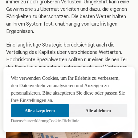
immer zu noch größeren Verlusten. Umgekehrt kann eine
Gewinnserie zu Übermut verleiten und dazu, die eigenen
Fähigkeiten zu überschätzen. Die besten Wetter halten
an ihrem System fest, unabhängig von kurzfristigen
Ergebnissen.
Eine langfristige Strategie berücksichtigt auch die
Verteilung des Kapitals über verschiedene Wettarten.
Hochriskante Spezialwetten sollten nur einen kleinen Teil
der Einsätze ausmachen, während stabilere Wetten wie
Podiumsplatzierungen den Kern bilden können. Diese
Wir verwenden Cookies, um Ihr Erlebnis zu verbessern,
Diversifikation reduziert die Volatilität und sorgt für ein
den Datenverkehr zu analysieren und Anzeigen zu
gleichmäßigeres Ergebnis über die Saison hinweg.
personalisieren. Bitte akzeptieren Sie diese oder passen Sie
Ihre Einstellungen an.
14:43
Alle akzeptieren
Alle ablehnen
Datenschutzerklärung
Cookie-Richtlinie