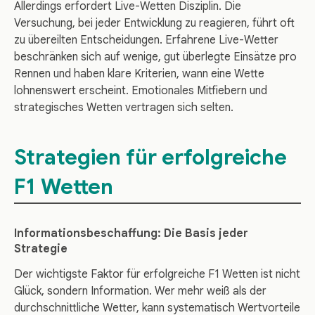
Allerdings erfordert Live-Wetten Disziplin. Die
Versuchung, bei jeder Entwicklung zu reagieren, führt oft
zu übereilten Entscheidungen. Erfahrene Live-Wetter
beschränken sich auf wenige, gut überlegte Einsätze pro
Rennen und haben klare Kriterien, wann eine Wette
lohnenswert erscheint. Emotionales Mitfiebern und
strategisches Wetten vertragen sich selten.
Strategien für erfolgreiche
F1 Wetten
Informationsbeschaffung: Die Basis jeder
Strategie
Der wichtigste Faktor für erfolgreiche F1 Wetten ist nicht
Glück, sondern Information. Wer mehr weiß als der
durchschnittliche Wetter, kann systematisch Wertvorteile