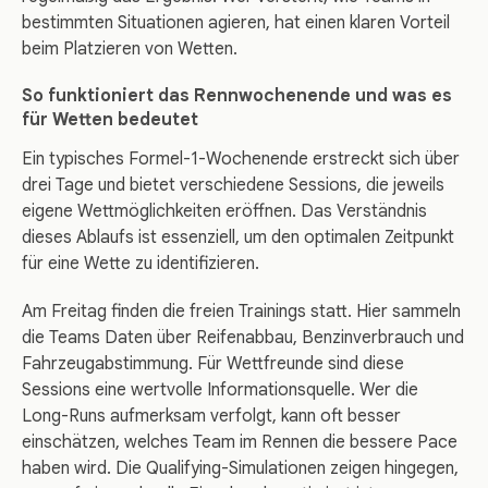
bestimmten Situationen agieren, hat einen klaren Vorteil
beim Platzieren von Wetten.
So funktioniert das Rennwochenende und was es
für Wetten bedeutet
Ein typisches Formel-1-Wochenende erstreckt sich über
drei Tage und bietet verschiedene Sessions, die jeweils
eigene Wettmöglichkeiten eröffnen. Das Verständnis
dieses Ablaufs ist essenziell, um den optimalen Zeitpunkt
für eine Wette zu identifizieren.
Am Freitag finden die freien Trainings statt. Hier sammeln
die Teams Daten über Reifenabbau, Benzinverbrauch und
Fahrzeugabstimmung. Für Wettfreunde sind diese
Sessions eine wertvolle Informationsquelle. Wer die
Long-Runs aufmerksam verfolgt, kann oft besser
einschätzen, welches Team im Rennen die bessere Pace
haben wird. Die Qualifying-Simulationen zeigen hingegen,