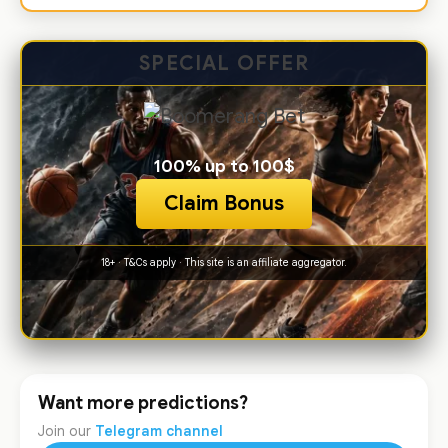
SPECIAL OFFER
100% up to 100$
Claim Bonus
18+ · T&Cs apply · This site is an affiliate aggregator.
Want more predictions?
Join our
Telegram channel