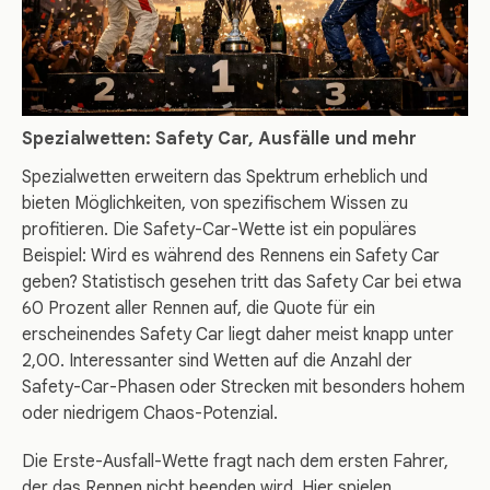
Spezialwetten: Safety Car, Ausfälle und mehr
Spezialwetten erweitern das Spektrum erheblich und
bieten Möglichkeiten, von spezifischem Wissen zu
profitieren. Die Safety-Car-Wette ist ein populäres
Beispiel: Wird es während des Rennens ein Safety Car
geben? Statistisch gesehen tritt das Safety Car bei etwa
60 Prozent aller Rennen auf, die Quote für ein
erscheinendes Safety Car liegt daher meist knapp unter
2,00. Interessanter sind Wetten auf die Anzahl der
Safety-Car-Phasen oder Strecken mit besonders hohem
oder niedrigem Chaos-Potenzial.
Die Erste-Ausfall-Wette fragt nach dem ersten Fahrer,
der das Rennen nicht beenden wird. Hier spielen