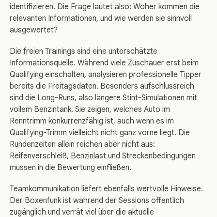
identifizieren. Die Frage lautet also: Woher kommen die
relevanten Informationen, und wie werden sie sinnvoll
ausgewertet?
Die freien Trainings sind eine unterschätzte
Informationsquelle. Während viele Zuschauer erst beim
Qualifying einschalten, analysieren professionelle Tipper
bereits die Freitagsdaten. Besonders aufschlussreich
sind die Long-Runs, also längere Stint-Simulationen mit
vollem Benzintank. Sie zeigen, welches Auto im
Renntrimm konkurrenzfähig ist, auch wenn es im
Qualifying-Trimm vielleicht nicht ganz vorne liegt. Die
Rundenzeiten allein reichen aber nicht aus:
Reifenverschleiß, Benzinlast und Streckenbedingungen
müssen in die Bewertung einfließen.
Teamkommunikation liefert ebenfalls wertvolle Hinweise.
Der Boxenfunk ist während der Sessions öffentlich
zugänglich und verrät viel über die aktuelle