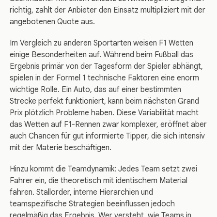
richtig, zahlt der Anbieter den Einsatz multipliziert mit der
angebotenen Quote aus.
Im Vergleich zu anderen Sportarten weisen F1 Wetten
einige Besonderheiten auf. Während beim Fußball das
Ergebnis primär von der Tagesform der Spieler abhängt,
spielen in der Formel 1 technische Faktoren eine enorm
wichtige Rolle. Ein Auto, das auf einer bestimmten
Strecke perfekt funktioniert, kann beim nächsten Grand
Prix plötzlich Probleme haben. Diese Variabilität macht
das Wetten auf F1-Rennen zwar komplexer, eröffnet aber
auch Chancen für gut informierte Tipper, die sich intensiv
mit der Materie beschäftigen.
Hinzu kommt die Teamdynamik: Jedes Team setzt zwei
Fahrer ein, die theoretisch mit identischem Material
fahren. Stallorder, interne Hierarchien und
teamspezifische Strategien beeinflussen jedoch
regelmäßig das Ergebnis. Wer versteht, wie Teams in