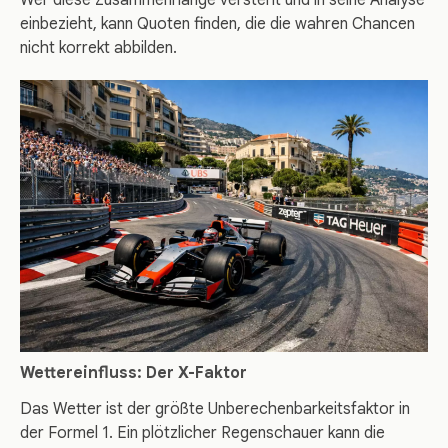
Wer diese Zusammenhänge versteht und in seine Analyse
einbezieht, kann Quoten finden, die die wahren Chancen
nicht korrekt abbilden.
Wettereinfluss: Der X-Faktor
Das Wetter ist der größte Unberechenbarkeitsfaktor in
der Formel 1. Ein plötzlicher Regenschauer kann die