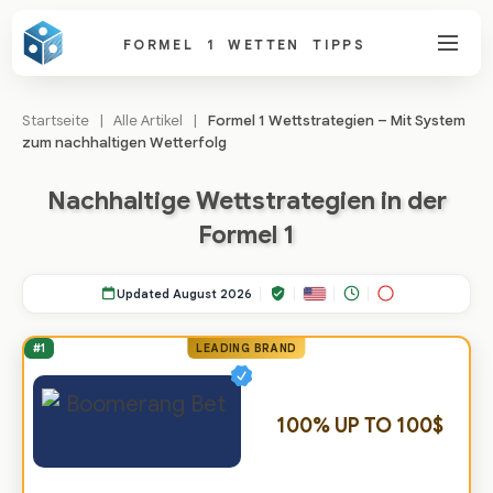
FORMEL 1 WETTEN TIPPS
Startseite
|
Alle Artikel
|
Formel 1 Wettstrategien – Mit System
zum nachhaltigen Wetterfolg
Nachhaltige Wettstrategien in der
Formel 1
Updated August 2026
#1
LEADING BRAND
100% UP TO 100$