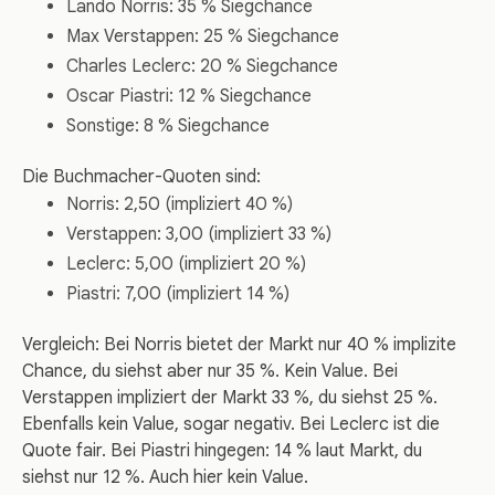
Lando Norris: 35 % Siegchance
Max Verstappen: 25 % Siegchance
Charles Leclerc: 20 % Siegchance
Oscar Piastri: 12 % Siegchance
Sonstige: 8 % Siegchance
Die Buchmacher-Quoten sind:
Norris: 2,50 (impliziert 40 %)
Verstappen: 3,00 (impliziert 33 %)
Leclerc: 5,00 (impliziert 20 %)
Piastri: 7,00 (impliziert 14 %)
Vergleich: Bei Norris bietet der Markt nur 40 % implizite
Chance, du siehst aber nur 35 %. Kein Value. Bei
Verstappen impliziert der Markt 33 %, du siehst 25 %.
Ebenfalls kein Value, sogar negativ. Bei Leclerc ist die
Quote fair. Bei Piastri hingegen: 14 % laut Markt, du
siehst nur 12 %. Auch hier kein Value.