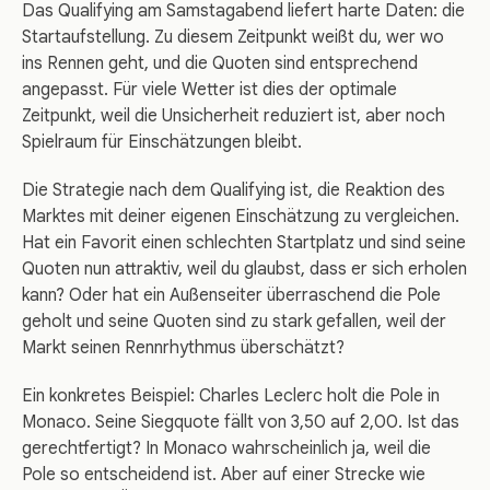
Das Qualifying am Samstagabend liefert harte Daten: die
Startaufstellung. Zu diesem Zeitpunkt weißt du, wer wo
ins Rennen geht, und die Quoten sind entsprechend
angepasst. Für viele Wetter ist dies der optimale
Zeitpunkt, weil die Unsicherheit reduziert ist, aber noch
Spielraum für Einschätzungen bleibt.
Die Strategie nach dem Qualifying ist, die Reaktion des
Marktes mit deiner eigenen Einschätzung zu vergleichen.
Hat ein Favorit einen schlechten Startplatz und sind seine
Quoten nun attraktiv, weil du glaubst, dass er sich erholen
kann? Oder hat ein Außenseiter überraschend die Pole
geholt und seine Quoten sind zu stark gefallen, weil der
Markt seinen Rennrhythmus überschätzt?
Ein konkretes Beispiel: Charles Leclerc holt die Pole in
Monaco. Seine Siegquote fällt von 3,50 auf 2,00. Ist das
gerechtfertigt? In Monaco wahrscheinlich ja, weil die
Pole so entscheidend ist. Aber auf einer Strecke wie