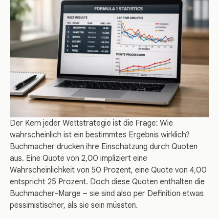
Der Kern jeder Wettstrategie ist die Frage: Wie
wahrscheinlich ist ein bestimmtes Ergebnis wirklich?
Buchmacher drücken ihre Einschätzung durch Quoten
aus. Eine Quote von 2,00 impliziert eine
Wahrscheinlichkeit von 50 Prozent, eine Quote von 4,00
entspricht 25 Prozent. Doch diese Quoten enthalten die
Buchmacher-Marge – sie sind also per Definition etwas
pessimistischer, als sie sein müssten.