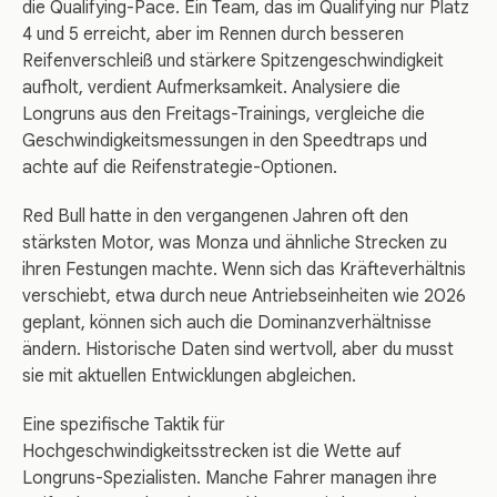
die Qualifying-Pace. Ein Team, das im Qualifying nur Platz
4 und 5 erreicht, aber im Rennen durch besseren
Reifenverschleiß und stärkere Spitzengeschwindigkeit
aufholt, verdient Aufmerksamkeit. Analysiere die
Longruns aus den Freitags-Trainings, vergleiche die
Geschwindigkeitsmessungen in den Speedtraps und
achte auf die Reifenstrategie-Optionen.
Red Bull hatte in den vergangenen Jahren oft den
stärksten Motor, was Monza und ähnliche Strecken zu
ihren Festungen machte. Wenn sich das Kräfteverhältnis
verschiebt, etwa durch neue Antriebseinheiten wie 2026
geplant, können sich auch die Dominanzverhältnisse
ändern. Historische Daten sind wertvoll, aber du musst
sie mit aktuellen Entwicklungen abgleichen.
Eine spezifische Taktik für
Hochgeschwindigkeitsstrecken ist die Wette auf
Longruns-Spezialisten. Manche Fahrer managen ihre