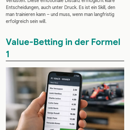
Verlusten. Diese emotionale Distanz ermöglicht klare
Entscheidungen, auch unter Druck. Es ist ein Skill, den
man trainieren kann – und muss, wenn man langfristig
erfolgreich sein will.
Value-Betting in der Formel
1