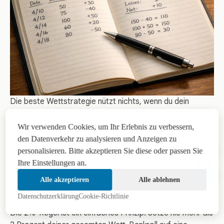
Die beste Wettstrategie nützt nichts, wenn du dein
Kapital nicht managst. Bankroll-Management ist die
Kunst, deine Einsätze so zu dimensionieren, dass du
Wir verwenden Cookies, um Ihr Erlebnis zu verbessern,
Verluststrecken überlebst und von Gewinnen profitierst,
den Datenverkehr zu analysieren und Anzeigen zu
ohne alles auf eine Karte zu setzen. Es ist weniger
personalisieren. Bitte akzeptieren Sie diese oder passen Sie
glamourös als die Jagd nach dem perfekten Tipp, aber
Ihre Einstellungen an.
14:43
mindestens genauso wichtig.
Alle akzeptieren
Alle ablehnen
Die 2%-Regel erklärt
Datenschutzerklärung
Cookie-Richtlinie
Die 2%-Regel ist ein einfaches Prinzip: Setze nie mehr als