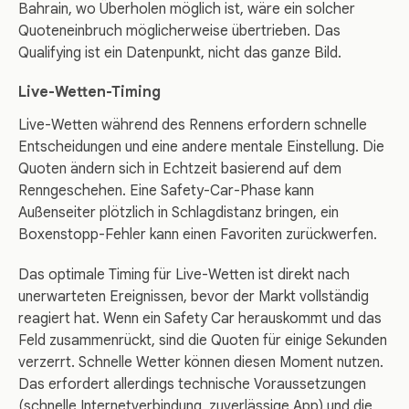
Bahrain, wo Überholen möglich ist, wäre ein solcher
Quoteneinbruch möglicherweise übertrieben. Das
Qualifying ist ein Datenpunkt, nicht das ganze Bild.
Live-Wetten-Timing
Live-Wetten während des Rennens erfordern schnelle
Entscheidungen und eine andere mentale Einstellung. Die
Quoten ändern sich in Echtzeit basierend auf dem
Renngeschehen. Eine Safety-Car-Phase kann
Außenseiter plötzlich in Schlagdistanz bringen, ein
Boxenstopp-Fehler kann einen Favoriten zurückwerfen.
Das optimale Timing für Live-Wetten ist direkt nach
unerwarteten Ereignissen, bevor der Markt vollständig
reagiert hat. Wenn ein Safety Car herauskommt und das
Feld zusammenrückt, sind die Quoten für einige Sekunden
verzerrt. Schnelle Wetter können diesen Moment nutzen.
Das erfordert allerdings technische Voraussetzungen
(schnelle Internetverbindung, zuverlässige App) und die