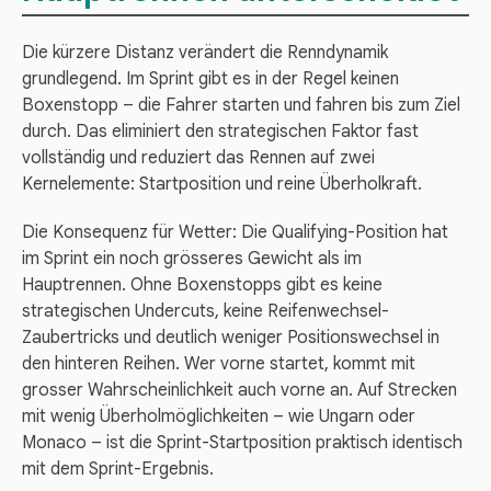
Die kürzere Distanz verändert die Renndynamik
grundlegend. Im Sprint gibt es in der Regel keinen
Boxenstopp – die Fahrer starten und fahren bis zum Ziel
durch. Das eliminiert den strategischen Faktor fast
vollständig und reduziert das Rennen auf zwei
Kernelemente: Startposition und reine Überholkraft.
Die Konsequenz für Wetter: Die Qualifying-Position hat
im Sprint ein noch grösseres Gewicht als im
Hauptrennen. Ohne Boxenstopps gibt es keine
strategischen Undercuts, keine Reifenwechsel-
Zaubertricks und deutlich weniger Positionswechsel in
den hinteren Reihen. Wer vorne startet, kommt mit
grosser Wahrscheinlichkeit auch vorne an. Auf Strecken
mit wenig Überholmöglichkeiten – wie Ungarn oder
Monaco – ist die Sprint-Startposition praktisch identisch
mit dem Sprint-Ergebnis.