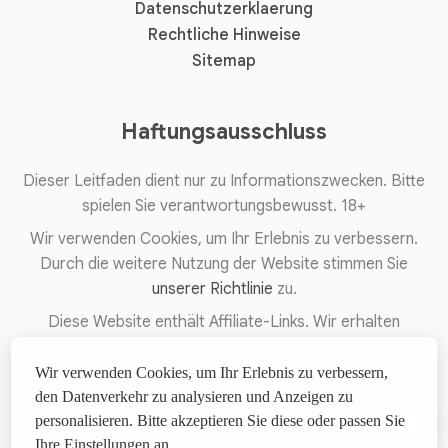
Datenschutzerklaerung
Rechtliche Hinweise
Sitemap
Haftungsausschluss
Dieser Leitfaden dient nur zu Informationszwecken. Bitte
spielen Sie verantwortungsbewusst. 18+
Wir verwenden Cookies, um Ihr Erlebnis zu verbessern.
Durch die weitere Nutzung der Website stimmen Sie
unserer Richtlinie
zu.
Diese Website enthält Affiliate-Links. Wir erhalten
möglicherweise eine Provision, wenn Sie über diese Links
einkaufen, ohne dass Ihnen zusätzliche Kosten
Wir verwenden Cookies, um Ihr Erlebnis zu verbessern,
entstehen.
den Datenverkehr zu analysieren und Anzeigen zu
personalisieren. Bitte akzeptieren Sie diese oder passen Sie
Wenn Sie unter Spielsucht leiden, finden Sie hier
Hilfe
.
Ihre Einstellungen an.
14:44