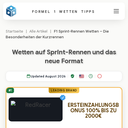
FORMEL 1 WETTEN TIPPS
Startseite
|
Alle Artikel
|
F1 Sprint-Rennen Wetten – Die
Besonderheiten der Kurzrennen
Wetten auf Sprint-Rennen und das
neue Format
Updated August 2026
#1
LEADING BRAND
ERSTEINZAHLUNGSB
ONUS 100% BIS ZU
2000€