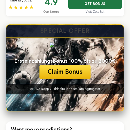
4.9
Rate it! (1,652)
GET BONUS
★★★★★
Our Score
Visit ZotaBet
SPECIAL OFFER
Ersteinzahlungsbonus 100% bis zu 2000€
Claim Bonus
18+ · T&Cs apply · This site is an affiliate aggregator.
Want more predictions?