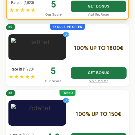
5
Rate it! (1,823)
GET BONUS
★★★★★
Our Score
Visit RedRacer
#2
EXCLUSIVE OFFER
100% UP TO 1800€
5
Rate it! (1,723)
GET BONUS
★★★★★
Our Score
Visit BetiBet
#3
TREND
100% UP TO 150€