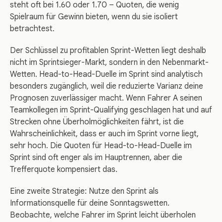
steht oft bei 1.60 oder 1.70 – Quoten, die wenig
Spielraum für Gewinn bieten, wenn du sie isoliert
betrachtest.
Der Schlüssel zu profitablen Sprint-Wetten liegt deshalb
nicht im Sprintsieger-Markt, sondern in den Nebenmarkt-
Wetten. Head-to-Head-Duelle im Sprint sind analytisch
besonders zugänglich, weil die reduzierte Varianz deine
Prognosen zuverlässiger macht. Wenn Fahrer A seinen
Teamkollegen im Sprint-Qualifying geschlagen hat und auf
Strecken ohne Überholmöglichkeiten fährt, ist die
Wahrscheinlichkeit, dass er auch im Sprint vorne liegt,
sehr hoch. Die Quoten für Head-to-Head-Duelle im
Sprint sind oft enger als im Hauptrennen, aber die
Trefferquote kompensiert das.
Eine zweite Strategie: Nutze den Sprint als
Informationsquelle für deine Sonntagswetten.
Beobachte, welche Fahrer im Sprint leicht überholen