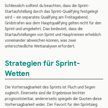
Schliesslich solltest du beachten, dass die Sprint-
Startaufstellung durch das Sprint-Qualifying festgelegt
wird – ein separates Qualifying am Freitagabend.
Gridstrafen aus dem Hauptqualifying gelten nicht für den
Sprint und umgekehrt. Das bedeutet, dass die
Startaufstellungen von Sprint und Hauptrennen erheblich
voneinander abweichen können, was zwei
unterschiedliche Wettanalysen erfordert.
Strategien für Sprint-
Wetten
Die Vorhersagbarkeit des Sprints ist Fluch und Segen
zugleich. Einerseits sind die Ergebnisse leichter
prognostizierbar, andererseits spiegeln die Quoten diese
Vorhersagbarkeit wider. Der Favorit für den Sprintsieg