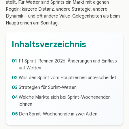
stellt. Für Wetter sind Sprints ein Markt mit eigenen
Regeln: kürzere Distanz, andere Strategie, andere
Dynamik – und oft andere Value-Gelegenheiten als beim
Hauptrennen am Sonntag.
Inhaltsverzeichnis
F1 Sprint-Rennen 2026: Änderungen und Einfluss
auf Wetten
Was den Sprint vom Hauptrennen unterscheidet
Strategien für Sprint-Wetten
Welche Märkte sich bei Sprint-Wochenenden
lohnen
Dein Sprint-Wochenende in zwei Akten