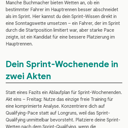
Manche Buchmacher bieten Wetten an, ob ein
bestimmter Fahrer im Hauptrennen besser abschneidet
als im Sprint. Hier kannst du dein Sprint-Wissen direkt in
eine Sonntagswette umsetzen – ein Fahrer, der im Sprint
durch die Startposition limitiert war, aber starke Pace
zeigte, ist ein Kandidat für eine bessere Platzierung im
Hauptrennen.
Dein Sprint-Wochenende in
zwei Akten
Statt eines Fazits ein Ablaufplan für Sprint-Wochenenden.
Akt eins – Freitag: Nutze das einzige freie Training für
eine komprimierte Analyse. Konzentriere dich auf
Qualifying-Pace statt auf Longruns, weil das Sprint-
Qualifying unmittelbar bevorsteht. Platziere deine Sprint-
Wetten nach dem Sprint-Qualifying, wenn die