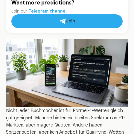
Want more predictions?
Join our
Telegram channel
Join
Nicht jeder Buchmacher ist für Formel-1-Wetten gleich
gut geeignet. Manche bieten ein breites Spektrum an F1-
Märkten, aber magere Quoten. Andere haben
Spitzenquoten, aber kein Angebot für Qualifying-Wetten