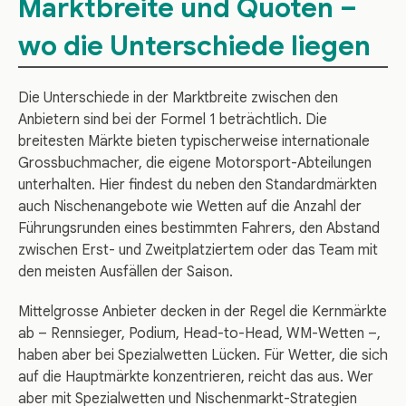
Marktbreite und Quoten –
wo die Unterschiede liegen
Die Unterschiede in der Marktbreite zwischen den
Anbietern sind bei der Formel 1 beträchtlich. Die
breitesten Märkte bieten typischerweise internationale
Grossbuchmacher, die eigene Motorsport-Abteilungen
unterhalten. Hier findest du neben den Standardmärkten
auch Nischenangebote wie Wetten auf die Anzahl der
Führungsrunden eines bestimmten Fahrers, den Abstand
zwischen Erst- und Zweitplatziertem oder das Team mit
den meisten Ausfällen der Saison.
Mittelgrosse Anbieter decken in der Regel die Kernmärkte
ab – Rennsieger, Podium, Head-to-Head, WM-Wetten –,
haben aber bei Spezialwetten Lücken. Für Wetter, die sich
auf die Hauptmärkte konzentrieren, reicht das aus. Wer
aber mit Spezialwetten und Nischenmarkt-Strategien