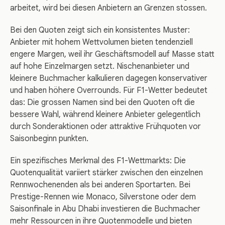
arbeitet, wird bei diesen Anbietern an Grenzen stossen.
Bei den Quoten zeigt sich ein konsistentes Muster:
Anbieter mit hohem Wettvolumen bieten tendenziell
engere Margen, weil ihr Geschäftsmodell auf Masse statt
auf hohe Einzelmargen setzt. Nischenanbieter und
kleinere Buchmacher kalkulieren dagegen konservativer
und haben höhere Overrounds. Für F1-Wetter bedeutet
das: Die grossen Namen sind bei den Quoten oft die
bessere Wahl, während kleinere Anbieter gelegentlich
durch Sonderaktionen oder attraktive Frühquoten vor
Saisonbeginn punkten.
Ein spezifisches Merkmal des F1-Wettmarkts: Die
Quotenqualität variiert stärker zwischen den einzelnen
Rennwochenenden als bei anderen Sportarten. Bei
Prestige-Rennen wie Monaco, Silverstone oder dem
Saisonfinale in Abu Dhabi investieren die Buchmacher
mehr Ressourcen in ihre Quotenmodelle und bieten