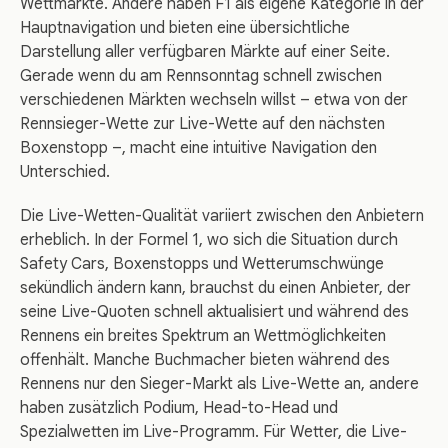
Wettmärkte. Andere haben F1 als eigene Kategorie in der
Hauptnavigation und bieten eine übersichtliche
Darstellung aller verfügbaren Märkte auf einer Seite.
Gerade wenn du am Rennsonntag schnell zwischen
verschiedenen Märkten wechseln willst – etwa von der
Rennsieger-Wette zur Live-Wette auf den nächsten
Boxenstopp –, macht eine intuitive Navigation den
Unterschied.
Die Live-Wetten-Qualität variiert zwischen den Anbietern
erheblich. In der Formel 1, wo sich die Situation durch
Safety Cars, Boxenstopps und Wetterumschwünge
sekündlich ändern kann, brauchst du einen Anbieter, der
seine Live-Quoten schnell aktualisiert und während des
Rennens ein breites Spektrum an Wettmöglichkeiten
offenhält. Manche Buchmacher bieten während des
Rennens nur den Sieger-Markt als Live-Wette an, andere
haben zusätzlich Podium, Head-to-Head und
Spezialwetten im Live-Programm. Für Wetter, die Live-