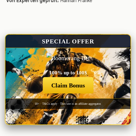
Von Experten geprüft:
Hannah Franke
SPECIAL OFFER
100% up to 100$
Claim Bonus
18+ · T&Cs apply · This site is an affiliate aggregator.