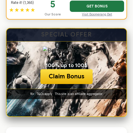
5
Rate it! (1,365)
GET BONUS
★★★★★
Our Score
Visit Boomerang Bet
SPECIAL OFFER
100% up to 100$
Claim Bonus
18+ · T&Cs apply · This site is an affiliate aggregator.