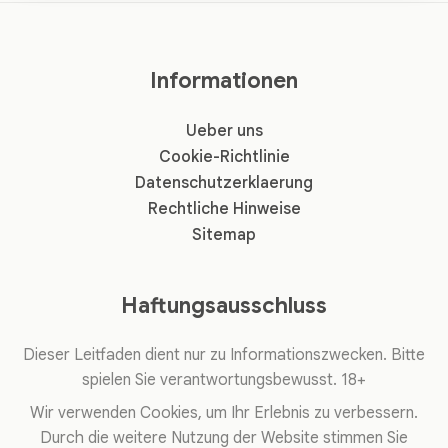
Informationen
Ueber uns
Cookie-Richtlinie
Datenschutzerklaerung
Rechtliche Hinweise
Sitemap
Haftungsausschluss
Dieser Leitfaden dient nur zu Informationszwecken. Bitte
spielen Sie verantwortungsbewusst. 18+
Wir verwenden Cookies, um Ihr Erlebnis zu verbessern.
Durch die weitere Nutzung der Website stimmen Sie